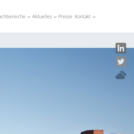
achbereiche
Aktuelles
Presse
Kontakt
SM-Industrie"
menu for "Über uns"
Submenu for "Fachbereiche"
Submenu for "Aktuelles"
Submenu for "Kont