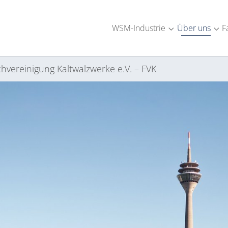
WSM-Industrie
Über uns
F
Submenu for "W
Sub
hvereinigung Kaltwalzwerke e.V. – FVK