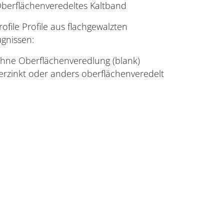
berflächenveredeltes Kaltband
rofile Profile aus flachgewalzten
gnissen:
hne Oberflächenveredlung (blank)
erzinkt oder anders oberflächenveredelt
Hauptgeschäftsstelle
Uerdinger Str. 58-62
40474 Düsseldorf
Tel. +49 (0)211 957868 22
Goldene Pforte 1