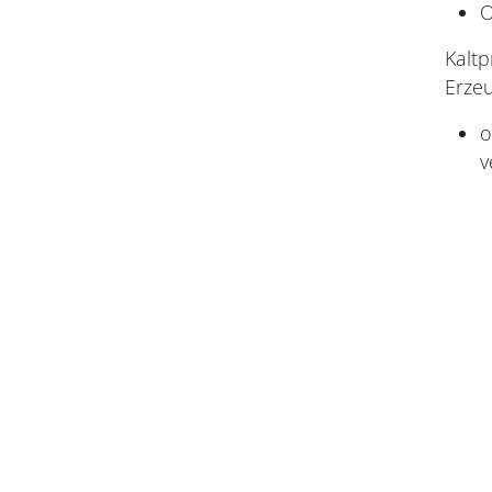
O
Kaltp
Erzeu
o
v
Netzwerk