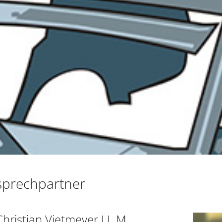
prechpartner
hristian Vietmeyer LL.M.