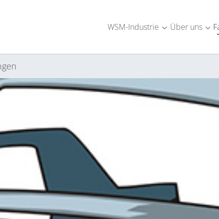
WSM-Industrie
Über uns
F
Submenu for "W
Sub
ngen