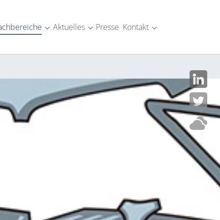
achbereiche
Aktuelles
Presse
Kontakt
SM-Industrie"
menu for "Über uns"
Submenu for "Fachbereiche"
Submenu for "Aktuelles"
Submenu for "Kont