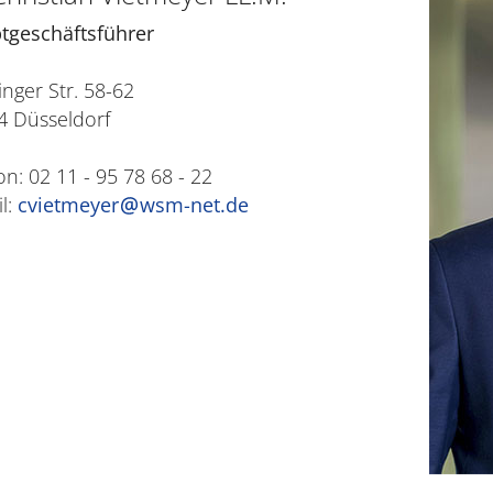
tgeschäftsführer
nger Str. 58-62
4 Düsseldorf
on: 02 11 - 95 78 68 - 22
l:
cvietmeyer
wsm-net.de