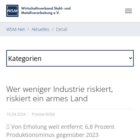
Zum Hauptinhalt springen
Skip to page footer
Sie sind hier:
WSM-Net
Aktuelles
Detail
Wer weniger Industrie riskiert,
riskiert ein armes Land
15.04.2024
Presse-WSM
 Von Erholung weit entfernt: 6,8 Prozent
Produktionsminus gegenüber 2023