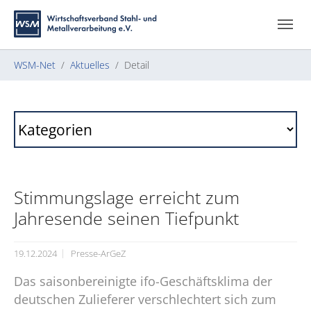
Zum Hauptinhalt springen
Skip to page footer
Sie sind hier:
WSM-Net
Aktuelles
Detail
Stimmungslage erreicht zum
Jahresende seinen Tiefpunkt
19.12.2024
Presse-ArGeZ
Das saisonbereinigte ifo-Geschäftsklima der
deutschen Zulieferer verschlechtert sich zum