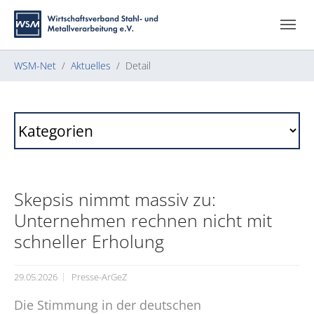
Zum Hauptinhalt springen
Skip to page footer
Sie sind hier:
WSM-Net
Aktuelles
Detail
Skepsis nimmt massiv zu:
Unternehmen rechnen nicht mit
schneller Erholung
29.05.2026
Presse-ArGeZ
Die Stimmung in der deutschen