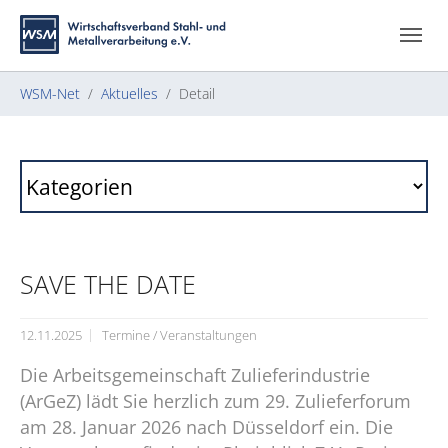
Zum Hauptinhalt springen
Skip to page footer
Sie sind hier:
WSM-Net
Aktuelles
Detail
SAVE THE DATE
12.11.2025
Termine / Veranstaltungen
Die Arbeitsgemeinschaft Zulieferindustrie
(ArGeZ) lädt Sie herzlich zum 29. Zulieferforum
am 28. Januar 2026 nach Düsseldorf ein. Die