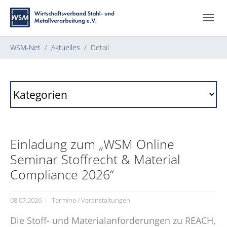
Zum Hauptinhalt springen
Skip to page footer
Sie sind hier:
WSM-Net
Aktuelles
Detail
Einladung zum „WSM Online
Seminar Stoffrecht & Material
Compliance 2026“
08.07.2026
Termine / Veranstaltungen
Die Stoff- und Materialanforderungen zu REACH,