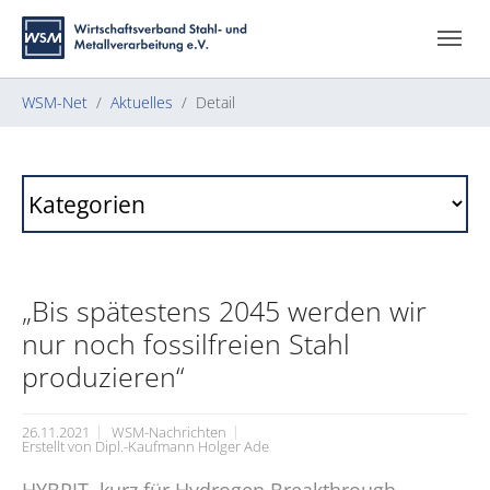
Zum Hauptinhalt springen
Skip to page footer
Sie sind hier:
WSM-Net
Aktuelles
Detail
„Bis spätestens 2045 werden wir
nur noch fossilfreien Stahl
produzieren“
26.11.2021
WSM-Nachrichten
Erstellt von
Dipl.-Kaufmann Holger Ade
HYBRIT, kurz für Hydrogen Breakthrough