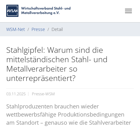
Zum Hauptinhalt springen
Skip to page footer
Sie sind hier:
WSM-Net
Presse
Detail
Stahlgipfel: Warum sind die
mittelständischen Stahl- und
Metallverarbeiter so
unterrepräsentiert?
03.11.2025
Presse-WSM
Stahlproduzenten brauchen wieder
wettbewerbsfähige Produktionsbedingungen
am Standort – genauso wie die Stahlverarbeiter