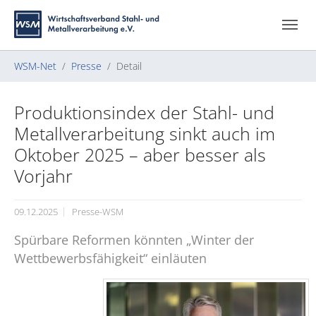
Zum Hauptinhalt springen
Skip to page footer
Sie sind hier:
WSM-Net
Presse
Detail
Produktionsindex der Stahl- und
Metallverarbeitung sinkt auch im
Oktober 2025 – aber besser als
Vorjahr
09.12.2025
Presse-WSM
Spürbare Reformen könnten „Winter der
Wettbewerbsfähigkeit“ einläuten