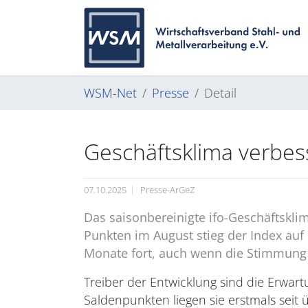
Zum Hauptinhalt springen
Skip to page footer
Sie sind hier:
WSM-Net
Presse
Detail
Geschäftsklima verbes
07.10.2025
Presse-ArGeZ
Das saisonbereinigte ifo-Geschäftsklim
Punkten im August stieg der Index auf
Monate fort, auch wenn die Stimmung n
Treiber der Entwicklung sind die Erwa
Saldenpunkten liegen sie erstmals seit 