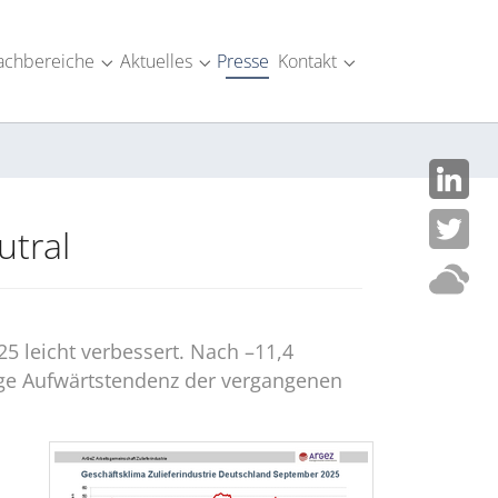
achbereiche
Aktuelles
Presse
Kontakt
SM-Industrie"
menu for "Über uns"
Submenu for "Fachbereiche"
Submenu for "Aktuelles"
Submenu for "Kont
utral
5 leicht verbessert. Nach –11,4
tige Aufwärtstendenz der vergangenen