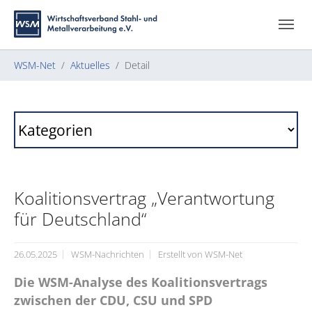
Zum Hauptinhalt springen
Skip to page footer
Sie sind hier:
WSM-Net
Aktuelles
Detail
Koalitionsvertrag „Verantwortung
für Deutschland“
26.05.2025
WSM-Nachrichten
Erstellt von
WSM-Net
Die WSM-Analyse des Koalitionsvertrags
zwischen der CDU, CSU und SPD