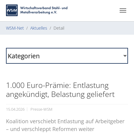
Zum Hauptinhalt springen
Skip to page footer
Sie sind hier:
WSM-Net
Aktuelles
Detail
1.000 Euro-Prämie: Entlastung
angekündigt, Belastung geliefert
15.04.2026
Presse-WSM
Koalition verschiebt Entlastung auf Arbeitgeber
– und verschleppt Reformen weiter